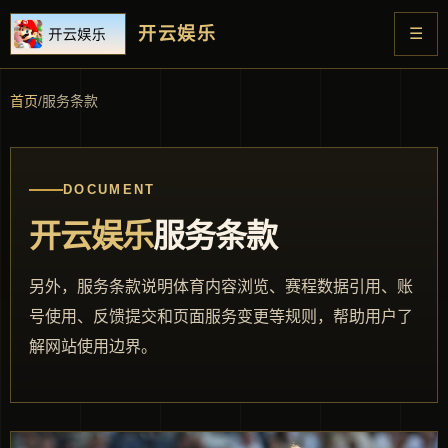
开云娱乐
☰
首页
/
服务条款
DOCUMENT
开云娱乐
服务条款
另外，服务条款说明体育内容浏览、赛程数据引用、账
号使用、反馈提交和页面服务变更等规则，帮助用户了
解网站使用边界。