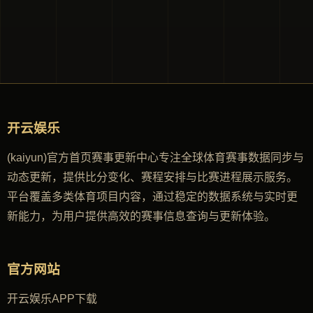
开云娱乐
(kaiyun)官方首页赛事更新中心专注全球体育赛事数据同步与
动态更新，提供比分变化、赛程安排与比赛进程展示服务。
平台覆盖多类体育项目内容，通过稳定的数据系统与实时更
新能力，为用户提供高效的赛事信息查询与更新体验。
官方网站
开云娱乐APP下载