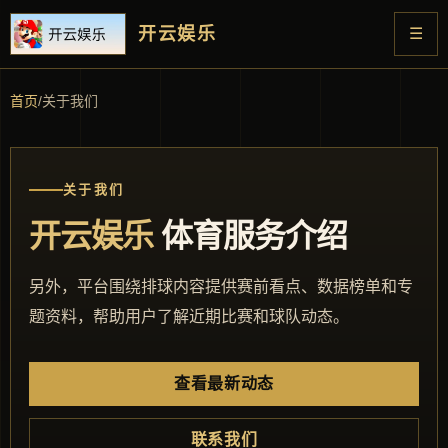
开云娱乐
☰
首页
/
关于我们
关于我们
开云娱乐
体育服务介绍
另外，平台围绕排球内容提供赛前看点、数据榜单和专
题资料，帮助用户了解近期比赛和球队动态。
查看最新动态
联系我们