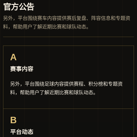
官方公告
另外，平台围绕赛车内容提供赛后复盘、阵容信息和专题资
料，帮助用户了解近期比赛和球队动态。
A
赛事内容
另外，平台围绕足球内容提供赛程、积分榜和专题资
料，帮助用户了解近期比赛和球队动态。
B
平台动态