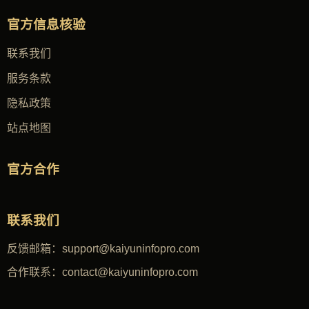
官方信息核验
联系我们
服务条款
隐私政策
站点地图
官方合作
联系我们
反馈邮箱：support@kaiyuninfopro.com
合作联系：contact@kaiyuninfopro.com