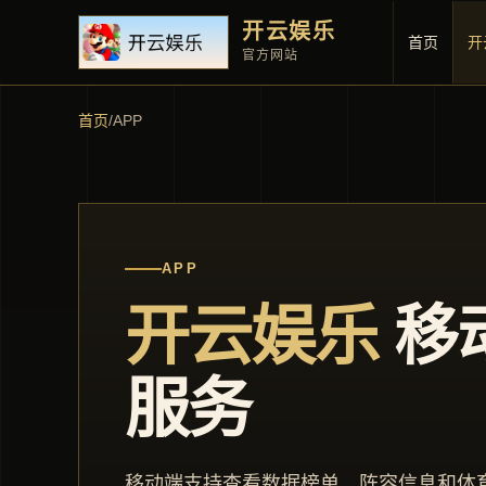
开云娱乐
首页
开
官方网站
首页
/
APP
APP
开云娱乐
移
服务
移动端支持查看数据榜单、阵容信息和体