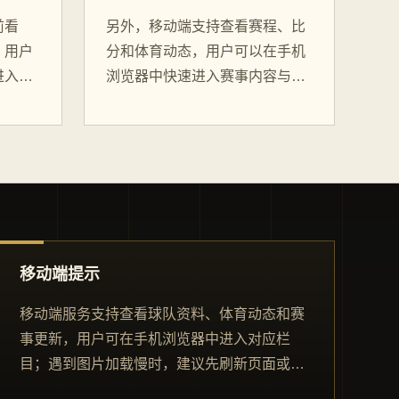
前看
另外，移动端支持查看赛程、比
，用户
分和体育动态，用户可以在手机
进入赛
浏览器中快速进入赛事内容与帮
助页面。
移动端提示
移动端服务支持查看球队资料、体育动态和赛
事更新，用户可在手机浏览器中进入对应栏
目；遇到图片加载慢时，建议先刷新页面或切
换网络后再反馈。