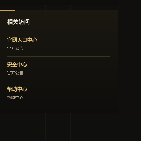
相关访问
官网入口中心
官方公告
安全中心
官方公告
帮助中心
帮助中心