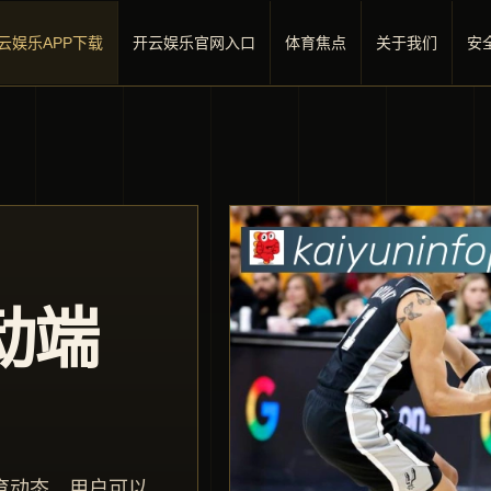
云娱乐APP下载
开云娱乐官网入口
体育焦点
关于我们
安
动端
育动态，用户可以