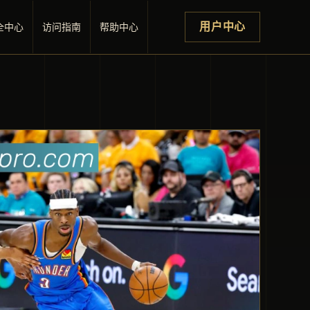
用户中心
全中心
访问指南
帮助中心